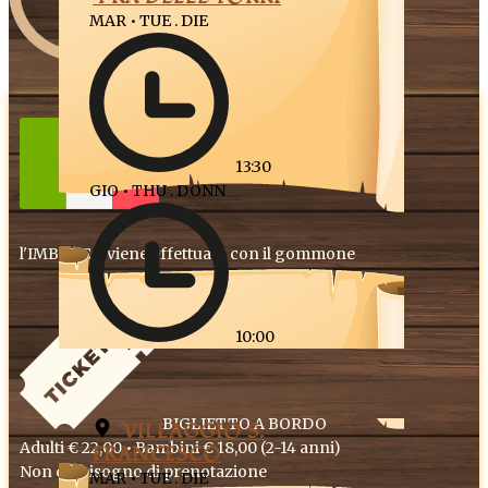
MAR • TUE . DIE
INFO
13:30
GIO • THU . DONN
l'IMBARCO viene effettuato con il gommone
10:00
BIGLIETTO A BORDO
​VILLAGGIO S.
Adulti € 22,00 • Bambini € 18,00 (2-14 anni)
FRANCESCO
Non c'è bisogno di prenotazione
MAR • TUE . DIE